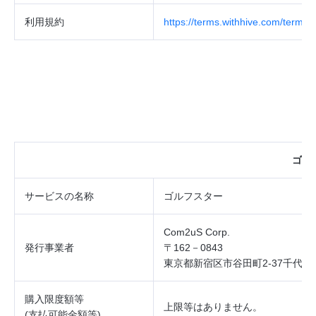
利用規約
https://terms.withhive.com/terms/
ゴル
サービスの
名称
ゴルフスター
Com2uS Corp.
発行事業者
〒162－0843
東京都新宿区市谷田町2‐37千代田
購入限度額等
上限等はありません。
(
支払可能金額等
)