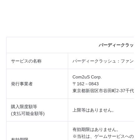
バーディークラッシ
サービスの
名称
バーディークラッシュ：ファンタ
Com2uS Corp.
発行事業者
〒162－0843
東京都新宿区市谷田町2‐37千代田
購入限度額等
上限等はありません。
(
支払可能金額等
)
有効期限はありません。
※当社は、ゲームサービスへのロ
有効期限