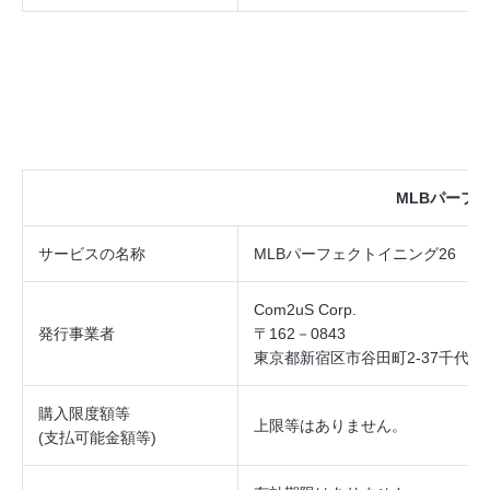
MLBパーフ
サービスの
名称
MLBパーフェクトイニング26
Com2uS Corp.
発行事業者
〒162－0843
東京都新宿区市谷田町2‐37千代田
購入限度額等
上限等はありません。
(
支払可能金額等
)