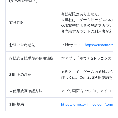
(
支払可能金額等
)
有効期限はありません。
※当社は、ゲームサービスへのロ
有効期限
休眠状態にある各当該アカウント
各当該アカウントの利用者が所持
お問い合わせ先
1:1
サポート：
https://customer.w
前払式支払手段の使用場所
本アプリ「ホウチ
&
ドラゴンズ」
原則として、ゲーム内通貨の払戻
利用上の注意
詳しくは、
Com2uS
利用規約をご
未使用残高確認方法
アプリ画面右上の「
>
」アイコン
利用規約
https://terms.withhive.com/terms/