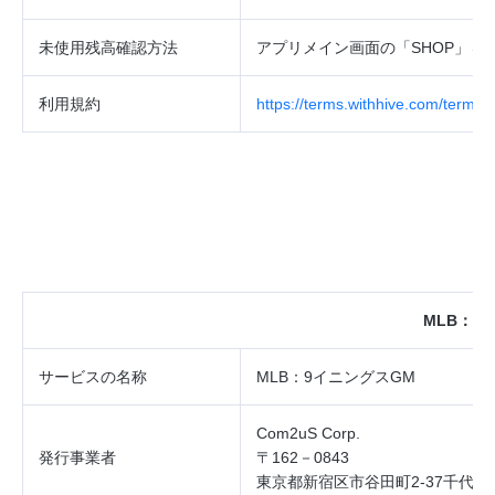
未使用残高確認方法
アプリメイン画面の「
SHOP
」→
P
利用規約
https://terms.withhive.com/terms/
MLB
：
9
サービスの
名称
MLB
：
9
イニングス
GM
Com2uS Corp.
発行事業者
〒162－0843
東京都新宿区市谷田町2‐37千代田