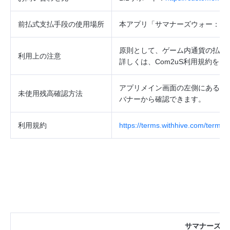
前払式支払手段の使用場所
本アプリ「サマナーズウォー：ロ
原則として、ゲーム内通貨の払戻
利用上の注意
詳しくは、
Com2uS
利用規約をご
アプリメイン画面の左側にあるニ
未使用残高確認方法
バナーから確認できます。
利用規約
https://terms.withhive.com/terms/
サマナーズウ