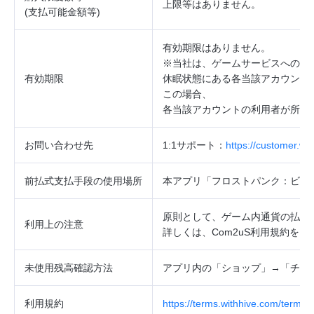
上限等はありません。
(
支払可能金額等
)
有効期限はありません。
※当社は、ゲームサービスへのロ
有効期限
休眠状態にある各当該アカウント
この場合、
各当該アカウントの利用者が所持
お問い合わせ先
1:1サポート：
https://customer.w
前払式支払手段の使用場所
本アプリ「フロストパンク：ビヨン
原則として、ゲーム内通貨の払戻
利用上の注意
詳しくは、Com2uS利用規約を
未使用残高確認方法
アプリ内の「ショップ」→「チャ
利用規約
https://terms.withhive.com/terms/