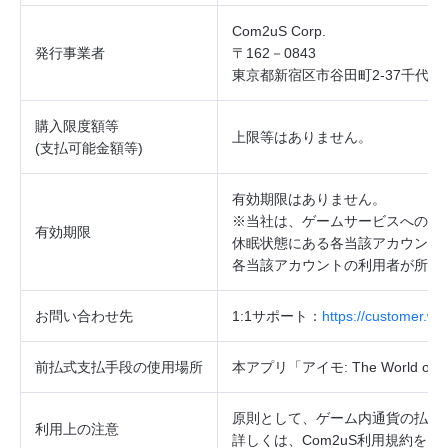
Com2uS Corp.
発行事業者
〒162－0843
東京都新宿区市谷田町2‐37千代田
購入限度額等
上限等はありません。
(
支払可能金額等
)
有効期限はありません。
※当社は、ゲームサービスへのロ
有効期限
休眠状態にある各当該アカウント
各当該アカウントの利用者が所持
お問い合わせ先
1:1
サポート：
https://customer.w
前払式支払手段の使用場所
本アプリ「アイモ
: The World of 
原則として、ゲーム内通貨の払戻
利用上の注意
詳しくは、
Com2uS
利用規約をご