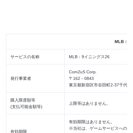
MLB：9
サービスの
名称
MLB：9イニングス26
Com2uS Corp.
発行事業者
〒162－0843
東京都新宿区市谷田町2‐37千代田
購入限度額等
上限等はありません。
(
支払可能金額等
)
有効期限はありません。
※当社は、ゲームサービスへのロ
有効期限