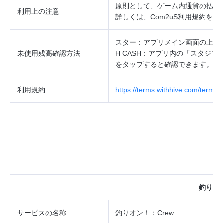
原則として、ゲーム内通貨の払戻
利用上の注意
詳しくは、
Com2uS
利用規約をご
スター：アプリメイン画面の上段
未使用残高確認方法
H CASH
：アプリ内の「スタジア
をタップすると確認できます。
利用規約
https://terms.withhive.com/terms/
釣りオン
サービスの
名称
釣りオン！：Crew