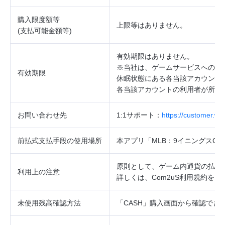
購入限度額等
上限等はありません。
(
支払可能金額等
)
有効期限はありません。
※当社は、ゲームサービスへのロ
有効期限
休眠状態にある各当該アカウント
各当該アカウントの利用者が所持
お問い合わせ先
1:1
サポート：
https://customer.w
前払式支払手段の使用場所
本アプリ「
MLB
：
9
イニングス
GM
原則として、ゲーム内通貨の払戻
利用上の注意
詳しくは、
Com2uS
利用規約をご
未使用残高確認方法
「
CASH
」購入画面から確認でき