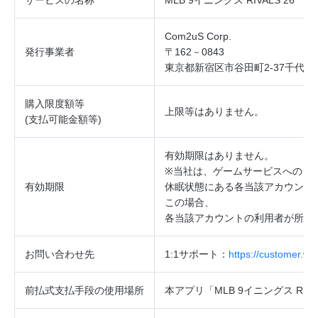
サービスの
名称
MLB 9イニングス RIVALS 26
Com2uS Corp.
発行事業者
〒162－0843
東京都新宿区市谷田町2‐37千代田
購入限度額等
上限等はありません。
(
支払可能金額等
)
有効期限はありません。
※
当社は、ゲームサービスへのロ
有効期限
休眠状態にある各当該アカウント
この場合、
各当該アカウントの利用者が所持
お問い合わせ先
1:1
サポート：
https://customer.w
前払式支払手段の使用場所
本アプリ「
MLB 9
イニングス
RIVA