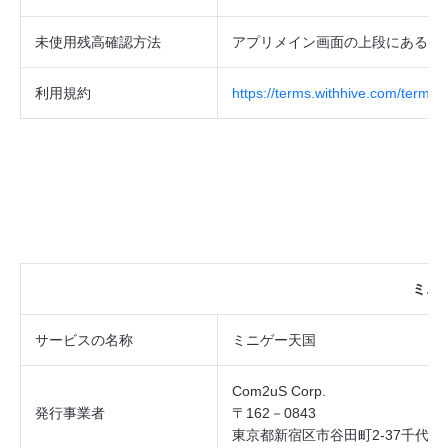
未使用残高確認方法
アプリメイン画面の上段にあるダ
利用規約
https://terms.withhive.com/terms/
ミニ
サービスの
名称
ミニゲー天国
Com2uS Corp.
発行事業者
〒162－0843
東京都新宿区市谷田町2‐37千代田