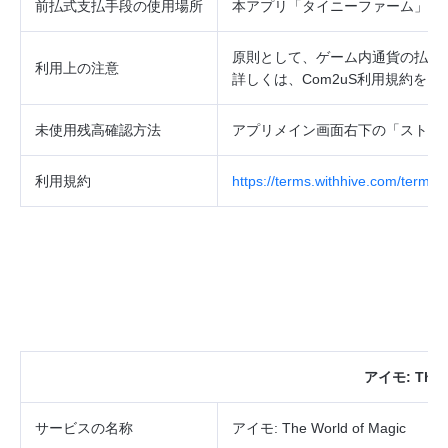
前払式支払手段の使用場所
本アプリ「タイニーファーム」サ
原則として、ゲーム内通貨の払戻
利用上の注意
詳しくは、
Com2uS
利用規約をご
未使用残高確認方法
アプリメイン画面右下の「ストア
利用規約
https://terms.withhive.com/terms/
アイモ
: The
サービスの
名称
アイモ
: The World of Magic