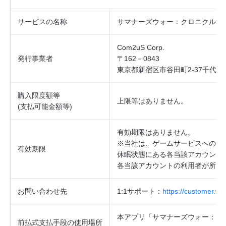
サービスの
名称
サマナーズウォー：クロニクル
Com2uS Corp.
発行事業者
〒162－0843
東京都新宿区市谷田町2‐37千代田
購入限度額等
上限等はありません。
(
支払可能金額等
)
有効期限はありません。
※当社は、ゲームサービスへのロ
有効期限
休眠状態にある各当該アカウント
各当該アカウントの利用者が所持
お問い合わせ先
1:1
サポート：
https://customer.w
本アプリ「サマナーズウォー：ク
前払式支払手段の使用場所