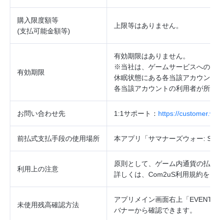
購入限度額等
上限等はありません。
(
支払可能金額等
)
有効期限はありません。
※当社は、ゲームサービスへのロ
有効期限
休眠状態にある各当該アカウント
各当該アカウントの利用者が所持
お問い合わせ先
1:1
サポート：
https://customer.w
前払式支払手段の使用場所
本アプリ「サマナーズウォー
: Sky
原則として、ゲーム内通貨の払戻
利用上の注意
詳しくは、
Com2uS
利用規約をご
アプリメイン画面右上「
EVENT
」
未使用残高確認方法
バナーから確認できます。