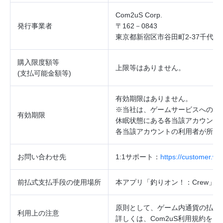
Com2uS Corp.
発行事業者
〒162－0843
東京都新宿区市谷田町2‐37千代田
購入限度額等
上限等はありません。
(
支払可能金額等
)
有効期限はありません。
※当社は、ゲームサービスへのロ
有効期限
休眠状態にある各当該アカウント
各当該アカウントの利用者が所持
お問い合わせ先
1:1
サポート：
https://customer.w
前払式支払手段の使用場所
本アプリ「釣りオン！：Crew」
原則として、ゲーム内通貨の払戻
利用上の注意
詳しくは、Com2uS利用規約を