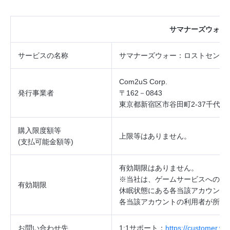
サマナーズウォー
サービスの
名称
サマナーズウォー：ロストセンチ
Com2uS Corp.
発行事業者
〒162－0843
東京都新宿区市谷田町2‐37千代田
購入限度額等
上限等はありません。
(
支払可能金額等
)
有効期限はありません。
※当社は、ゲームサービスへのロ
有効期限
休眠状態にある各当該アカウント
各当該アカウントの利用者が所持
お問い合わせ先
1:1
サポート：
https://customer.w