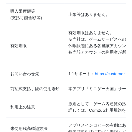
購入限度額等
上限等はありません。
(
支払可能金額等
)
有効期限はありません。
※当社は、ゲームサービスへのロ
有効期限
休眠状態にある各当該アカウント
各当該アカウントの利用者が所持
お問い合わせ先
1:1
サポート：
https://customer.w
前払式支払手段の使用場所
本アプリ「ミニゲー天国」サービ
原則として、ゲーム内通貨の払戻
利用上の注意
詳しくは、Com2uS利用規約を
アプリメインロビーの右側にあるお
未使用残高確認方法
特定商取引法に基づく表記」バナ