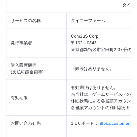
タイニ
サービスの
名称
タイニーファーム
Com2uS Corp.
発行事業者
〒162－0843
東京都新宿区市谷田町2‐37千代田
購入限度額等
上限等はありません。
(
支払可能金額等
)
有効期限はありません。
※当社は、ゲームサービスへのロ
有効期限
休眠状態にある各当該アカウント
各当該アカウントの利用者が所持
お問い合わせ先
1:1
サポート：
https://customer.w