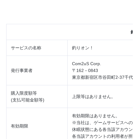
釣
サービスの
名称
釣りオン！
Com2uS Corp.
発行事業者
〒162－0843
東京都新宿区市谷田町2‐37千代田
購入限度額等
上限等はありません。
(
支払可能金額等
)
有効期限はありません。
※当社は、ゲームサービスへのロ
有効期限
休眠状態にある各当該アカウント
各当該アカウントの利用者が所持