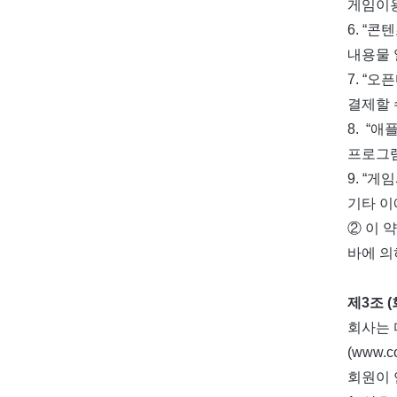
게임이용
6. “
내용물 
7. “
결제할 
8. “
프로그램
9. “
기타 이
② 이 
바에 의
제3조 
회사는 
(www.
회원이 