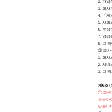
2. 가
3. 회
4. 「
5. 사
6. 부
7. 영
8. 그
③ 회사
1. 회
2. 서
3. 그
제6조 
① 회원
도용하여
있습니