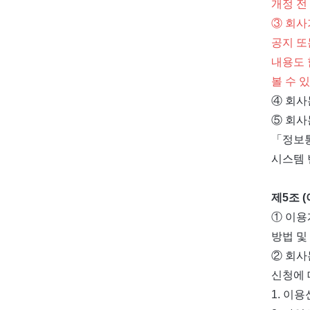
개정 전
③ 회사
공지 또
내용도 
볼 수 
④ 회사
⑤ 회사
「정보통
시스템 
제5조 
① 이용
방법 및
② 회사
신청에 
1. 이