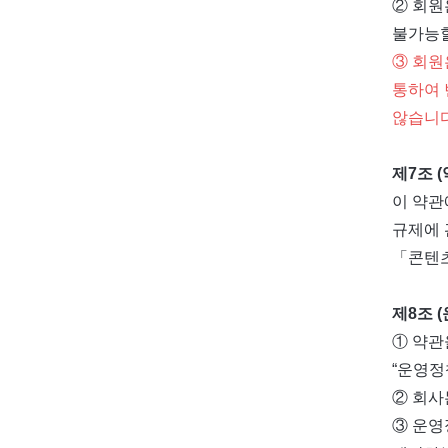
② 회원
불가능할
③ 회원
통하여 
않습니다
제7조 (
이 약관
규제에 
「콘텐츠
제8조 
① 약관
“운영정
② 회사
③ 운영