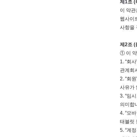
제1조 (
이 약관
웹사이트
사항을 
제2조 
① 이 
1. “
관계회사
2. “
사유가 
3. “
의미합니
4. “
태블릿 
5. “