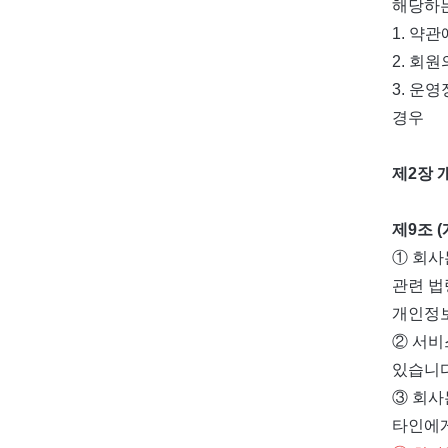
해당하는
1. 약
2. 회
3. 운
경우
제2장 
제9조 
① 회사
관련 법
개인정
② 서비
있습니다
③ 회사
타인에게