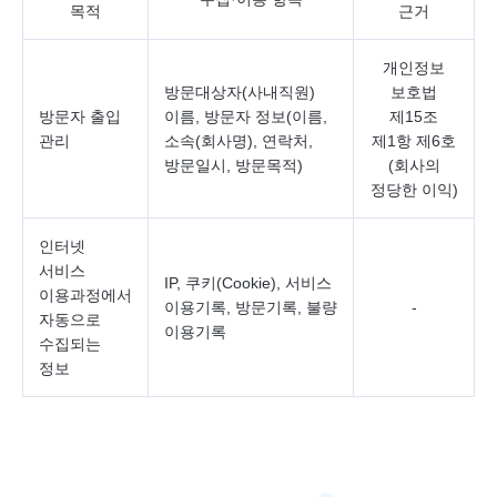
목적
근거
개인정보
방문대상자(사내직원)
보호법
방문자 출입
이름, 방문자 정보(이름,
제15조
관리
소속(회사명), 연락처,
제1항 제6호
방문일시, 방문목적)
(회사의
정당한 이익)
인터넷
서비스
IP, 쿠키(Cookie), 서비스
이용과정에서
이용기록, 방문기록, 불량
-
자동으로
이용기록
수집되는
정보