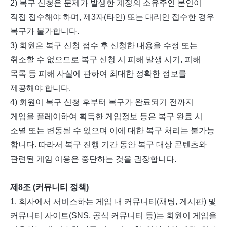
2)
복구 신청은 문제가 발생한 계정의 소유주인 본인이
직접 접수해야 하며
,
제
3
자
(
타인
)
또는 대리인 접수한 경우
복구가 불가합니다
.
3)
회원은 복구 신청 접수 후 신청한 내용을 수정 또는
취소할 수 없으므로 복구 신청 시 피해 발생 시기
,
피해
목록 등 피해 사실에 관하여 최대한 정확한 정보를
제공해야 합니다
.
4)
회원이 복구 신청 후부터 복구가 완료되기 전까지
게임을 플레이하여 획득한 게임정보 등은 복구 완료 시
소멸 또는 변동될 수 있으며 이에 대한 복구 처리는 불가능
합니다
.
따라서 복구 진행 기간 동안 복구 대상 콘텐츠와
관련된 게임 이용은 중단하는 것을 권장합니다
.
제
8
조
(
커뮤니티 정책
)
1.
회사에서 서비스하는 게임 내 커뮤니티
(
채팅
,
게시판
)
및
커뮤니티 사이트
(SNS,
공식 커뮤니티 등
)
는 회원이 게임을