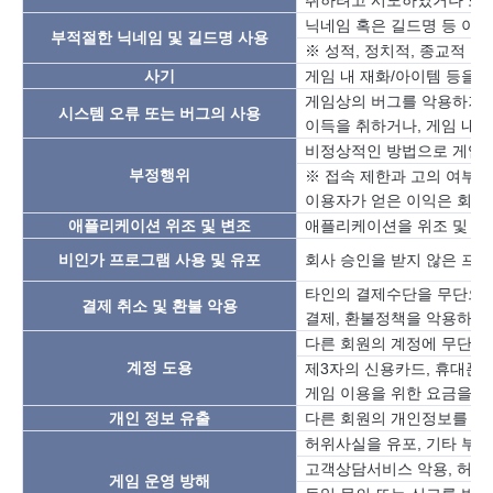
취하려고 시도하였거나 또는
닉네임
혹은
길드명
등
이름
부적절한
닉네임
및
길드명
사용
※
성적
,
정치적
,
종교적
분
사기
게임
내
재화
/
아이템
등을
게임상의
버그를
악용하거
시스템
오류
또는
버그의
사용
이득을
취하거나
,
게임
내
비정상적인
방법으로
게임
부정행위
※
접속
제한과
고의
여부와
이용자가
얻은
이익은
회수
애플리케이션
위조
및
변조
애플리케이션을
위조
및
변
비인가
프로그램
사용
및
유포
회사
승인을
받지
않은
프로
타인의
결제수단을
무단으
결제
취소
및
환불
악용
결제
,
환불정책을
악용하여
다른
회원의
계정에
무단으
계정
도용
제
3
자의
신용카드
,
휴대폰
게임
이용을
위한
요금을
결
개인
정보
유출
다른
회원의
개인정보를
동
허위사실을
유포
,
기타
부정
고객상담서비스
악용
,
허위
게임
운영
방해