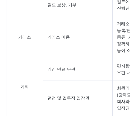
길드에 기
길드 보상, 기부
진행된 경
거래소를 
등록/판매
거래소
거래소 이용
종류, 가격
정확하게 
등이 소실
편지함 내
기간 만료 우편
우편 내 
기타
회원의 게
(강제종료
던전 및 결투장 입장권
회사와 무
입장권