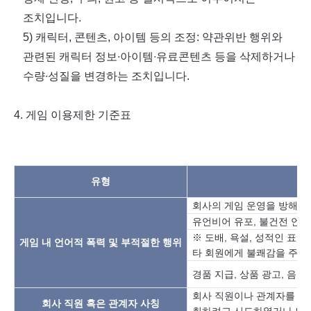
조치입니다
.
5)
캐릭터
,
콘텐츠
,
아이템 등의 조정
:
약관위반 행위와
관련된 캐릭터 정보∙아이템∙유료콘텐츠 등을 삭제하거나
수량∙성질을 변경하는 조치입니다
.
4.
게임 이용제한 기준표
유형
회사의 게임 운영을 방해하
유언비어 유포, 불건전 언어
※ 도배, 욕설, 성적인 표현,
게임
내
언어적
폭력
및
부적절한
행위
타 회원에게 불쾌감을 주는
경품 지급, 상품 광고, 음
회사 직원이나 관계자를 사
회사
직원
혹은
관계자
사칭