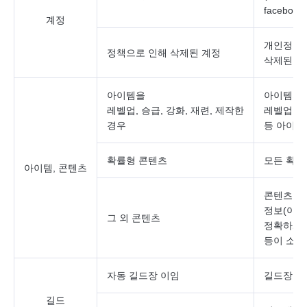
faceboo
계정
개인정보
정책으로 인해 삭제된 계정
삭제된 계
아이템을
아이템의
레벨업, 승급, 강화, 재련, 제작한
레벨업, 승
경우
등 아이템
확률형 콘텐츠
모든 확률
아이템, 콘텐츠
콘텐츠를 
정보(아이템
그 외 콘텐츠
정확하게 
등이 소실
자동 길드장 이임
길드장 장
길드