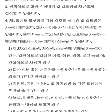
3.
원칙적으로 회원은 닉네임 및 길드명을 자유롭게
설정할 수 있습니다
.
4.
제
3
항에도 불구하고 다음 각호의 닉네임 및 길드명은
사용이 제한되며
,
회사는 이를 사전 경고 없이 변경할 수
있습니다
.
또한 다음 각호의 닉네임 및 길드명을 사용하는
행위에 대해서는 이용 제한이 적용될 수 있습니다
.
1)
제
3
자의 상표권
,
저작권
,
소유권에 위배될 가능성이
있는
,
일반적으로 알려진 이름
,
상표
,
명칭
,
로고 등을 직
/
간접적으로 사용한 경우
2)
회사 직원 혹은 관계자를 사칭하거나 이를 사칭하려는
의도가 있다고 판단되는 경우
3)
게임명
,
게임 내
NPC
및 아이템명 등 다른 회원에게
혼란을 줄 수 있는 경우
4)
욕설
,
비속어
,
음란성
,
선정성
,
사행성을 상징하거나
표방하는 내용을 포함한 경우
5)
반사회적이거나 관계 법령에 저촉되는 경우